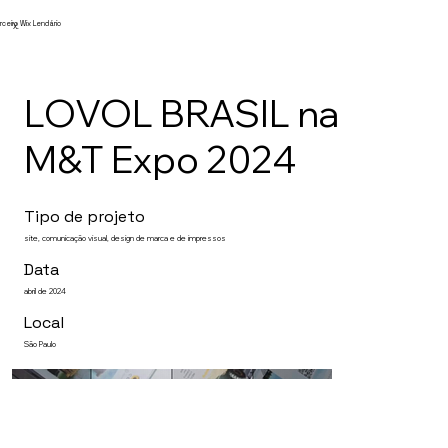
rceiro Wix Lendário
X.
LOVOL BRASIL na
M&T Expo 2024
Tipo de projeto
site, comunicação visual, design de marca e de impressos
Data
abril de 2024
Local
São Paulo