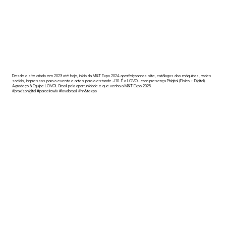
Desde o site criado em 2023 até hoje, início da M&T Expo 2024 aperfeiçoamos site, catálogos das máquinas, redes
sociais, impressos para o evento e artes para o estande J10. É a LOVOL com presença Phigital (Físico + Digital).
Agradeço à Equipe LOVOL Brasil pela oportunidade e que venha a M&T Expo 2025.
#praxisphigital #parceirowix #lovolbrasil #m&texpo